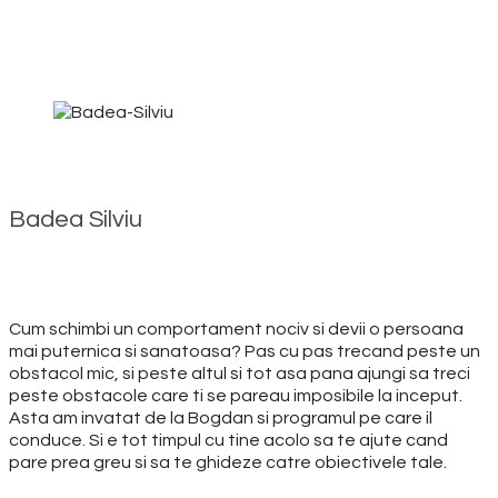
Badea Silviu
Cum schimbi un comportament nociv si devii o persoana
mai puternica si sanatoasa? Pas cu pas trecand peste un
obstacol mic, si peste altul si tot asa pana ajungi sa treci
peste obstacole care ti se pareau imposibile la inceput.
Asta am invatat de la Bogdan si programul pe care il
conduce. Si e tot timpul cu tine acolo sa te ajute cand
pare prea greu si sa te ghideze catre obiectivele tale.