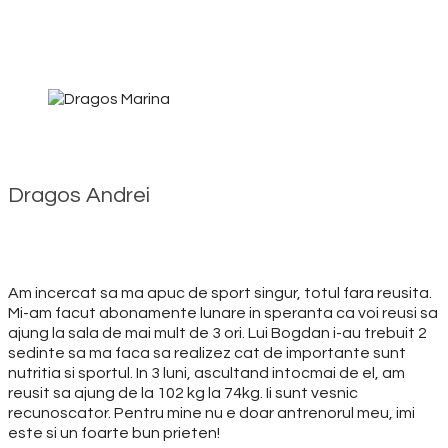
Dragos Andrei
Am incercat sa ma apuc de sport singur, totul fara reusita.
Mi-am facut abonamente lunare in speranta ca voi reusi sa
ajung la sala de mai mult de 3 ori. Lui Bogdan i-au trebuit 2
sedinte sa ma faca sa realizez cat de importante sunt
nutritia si sportul. In 3 luni, ascultand intocmai de el, am
reusit sa ajung de la 102 kg la 74kg. Ii sunt vesnic
recunoscator. Pentru mine nu e doar antrenorul meu, imi
este si un foarte bun prieten!