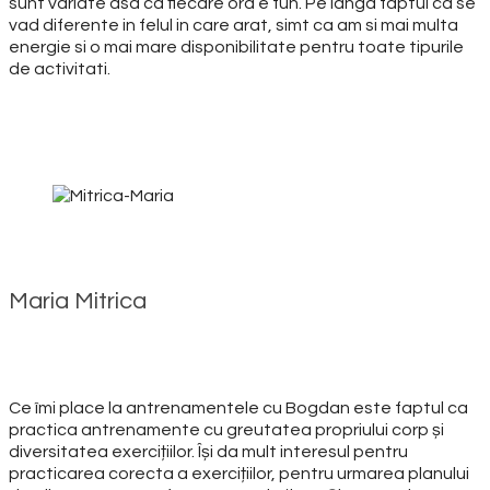
sunt variate asa ca fiecare ora e fun. Pe langa faptul ca se
vad diferente in felul in care arat, simt ca am si mai multa
energie si o mai mare disponibilitate pentru toate tipurile
de activitati.
Maria Mitrica
Ce îmi place la antrenamentele cu Bogdan este faptul ca
practica antrenamente cu greutatea propriului corp și
diversitatea exercițiilor. Își da mult interesul pentru
practicarea corecta a exercițiilor, pentru urmarea planului