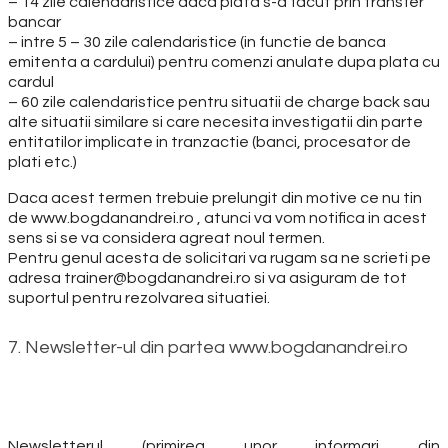
– 14 zile calendaristice daca plata s-a facut prin transfer
bancar
– intre 5 – 30 zile calendaristice (in functie de banca
emitenta a cardului) pentru comenzi anulate dupa plata cu
cardul
– 60 zile calendaristice pentru situatii de charge back sau
alte situatii similare si care necesita investigatii din parte
entitatilor implicate in tranzactie (banci, procesator de
plati etc.)
Daca acest termen trebuie prelungit din motive ce nu tin
de www.bogdanandrei.ro , atunci va vom notifica in acest
sens si se va considera agreat noul termen.
Pentru genul acesta de solicitari va rugam sa ne scrieti pe
adresa trainer@bogdanandrei.ro si va asiguram de tot
suportul pentru rezolvarea situatiei.
7. Newsletter-ul din partea www.bogdanandrei.ro
Newsletterul (primirea unor informari din