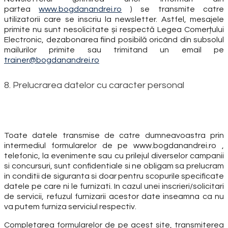
partea
www.bogdanandrei.ro
) se transmite catre
utilizatorii care se inscriu la newsletter. Astfel, mesajele
primite nu sunt nesolicitate și respectă Legea Comerțului
Electronic, dezabonarea fiind posibilă oricând din subsolul
mailurilor primite sau trimitand un email pe
trainer@bogdanandrei.ro
8. Prelucrarea datelor cu caracter personal
Toate datele transmise de catre dumneavoastra prin
intermediul formularelor de pe www.bogdanandrei.ro ,
telefonic, la evenimente sau cu prilejul diverselor campanii
si concursuri, sunt confidentiale si ne obligam sa prelucram
in conditii de siguranta si doar pentru scopurile specificate
datele pe care ni le furnizati. In cazul unei inscrieri/solicitari
de servicii, refuzul furnizarii acestor date inseamna ca nu
va putem furniza serviciul respectiv.
Completarea formularelor de pe acest site, transmiterea