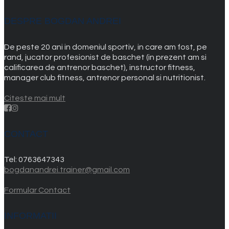
DESPRE BOGDAN ANDREI
De peste 20 ani in domeniul sportiv, in care am fost, pe
rand, jucator profesionist de baschet (in prezent am si
calificarea de antrenor baschet), instructor fitness,
manager club fitness, antrenor personal si nutritionist.
Citeste mai mult
CONTACT
Tel:
0763647343
bogdanandrei.trainer@gmail.com
Formular Contact
INFORMATII