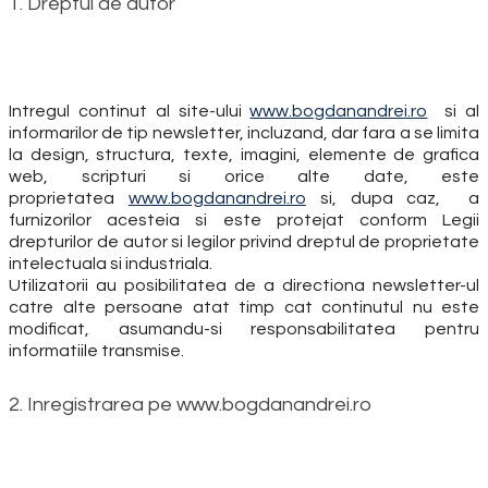
1. Dreptul de autor
Intregul continut al site-ului
www.bogdanandrei.ro
si al
informarilor de tip newsletter, incluzand, dar fara a se limita
la design, structura, texte, imagini, elemente de grafica
web, scripturi si orice alte date, este
proprietatea
www.bogdanandrei.ro
si, dupa caz, a
furnizorilor acesteia si este protejat conform Legii
drepturilor de autor si legilor privind dreptul de proprietate
intelectuala si industriala.
Utilizatorii au posibilitatea de a directiona newsletter-ul
catre alte persoane atat timp cat continutul nu este
modificat, asumandu-si responsabilitatea pentru
informatiile transmise.
2. Inregistrarea pe www.bogdanandrei.ro