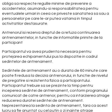
obliga sa respecte regulile minime de prevenire a
accidentelor, asumandu-si responsabilitatea pentru
eventualele urmari in ceea ce priveste sanatatea sa sau a
persoanelor pe care le-ar putea vatama in timpul
activitatilor desfasurate.
Antrenorul isi rezerva dreptul de a refuza continuarea
antrenamentelor, in functie de informatiile primite de la
participant
Participantul va avea prudenta necesara pentru
protejarea echipamentului pus la dispozitie in cadrul
sedintelor de antrenament.
Sedintele de antrenament au o durata de 60 minute care
poate fi redusa la decizia antrenorului, in functie de nivelul
de pregatire si rezistenta fizica a participantului.
Participantul trebuie sa se prezinte la timp pentru
inceperea sedintei de antrenament, conform programului
comunicat de catre antrenor, pentru ca intarzierea atrage
reducerea duratei sedintei de antrenament.
Neprezentarea la sedinta de antrenament, fara ca acest
lucru sa fie anuntat cu cel putin o zi inainte atrage