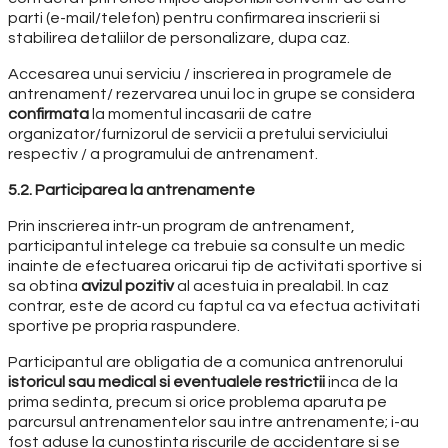
parti (e-mail/telefon) pentru confirmarea inscrierii si
stabilirea detaliilor de personalizare, dupa caz.
Accesarea unui serviciu / inscrierea in programele de
antrenament/ rezervarea unui loc in grupe se considera
confirmata
la momentul incasarii de catre
organizator/furnizorul de servicii a pretului serviciului
respectiv / a programului de antrenament.
5.2. Participarea la antrenamente
Prin inscrierea intr-un program de antrenament,
participantul intelege ca trebuie sa consulte un medic
inainte de efectuarea oricarui tip de activitati sportive si
sa obtina
avizul pozitiv
al acestuia in prealabil. In caz
contrar, este de acord cu faptul ca va efectua activitati
sportive pe propria raspundere.
Participantul are obligatia de a comunica antrenorului
istoricul sau medical si eventualele restrictii
inca de la
prima sedinta, precum si orice problema aparuta pe
parcursul antrenamentelor sau intre antrenamente; i-au
fost aduse la cunostinta riscurile de accidentare si se