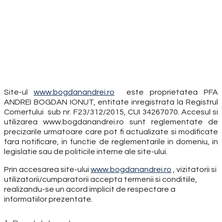
Termeni si conditii
Site-ul
www.bogdanandrei.ro
este proprietatea PFA
ANDREI BOGDAN IONUT, entitate inregistrata la Registrul
Comertului sub nr. F23/312/2015, CUI 34267070. Accesul si
utilizarea www.bogdanandrei.ro sunt reglementate de
precizarile urmatoare care pot fi actualizate si modificate
fara notificare, in functie de reglementarile in domeniu, in
legislatie sau de politicile interne ale site-ului.
Prin accesarea site-ului
www.bogdanandrei.ro
, vizitatorii si
utilizatorii/cumparatorii accepta termenii si conditiile,
realizandu-se un acord implicit de respectare a
informatiilor prezentate.