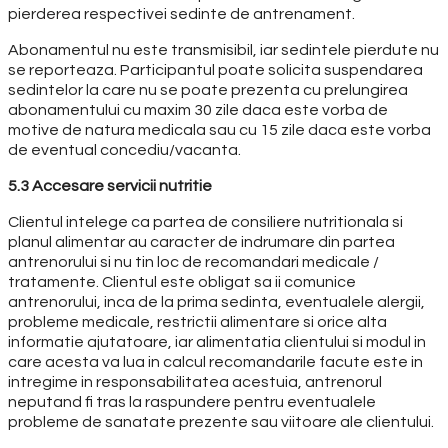
pierderea respectivei sedinte de antrenament.
Abonamentul nu este transmisibil, iar sedintele pierdute nu
se reporteaza. Participantul poate solicita suspendarea
sedintelor la care nu se poate prezenta cu prelungirea
abonamentului cu maxim 30 zile daca este vorba de
motive de natura medicala sau cu 15 zile daca este vorba
de eventual concediu/vacanta.
5.3 Accesare servicii nutritie
Clientul intelege ca partea de consiliere nutritionala si
planul alimentar au caracter de indrumare din partea
antrenorului si nu tin loc de recomandari medicale /
tratamente. Clientul este obligat sa ii comunice
antrenorului, inca de la prima sedinta, eventualele alergii,
probleme medicale, restrictii alimentare si orice alta
informatie ajutatoare, iar alimentatia clientului si modul in
care acesta va lua in calcul recomandarile facute este in
intregime in responsabilitatea acestuia, antrenorul
neputand fi tras la raspundere pentru eventualele
probleme de sanatate prezente sau viitoare ale clientului.