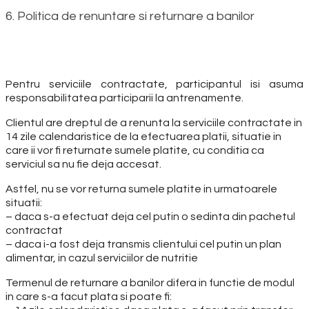
6. Politica de renuntare si returnare a banilor
Pentru serviciile contractate, participantul isi asuma
responsabilitatea participarii la antrenamente.
Clientul are dreptul de a renunta la serviciile contractate in
14 zile calendaristice de la efectuarea platii, situatie in
care ii vor fi returnate sumele platite, cu conditia ca
serviciul sa nu fie deja accesat.
Astfel, nu se vor returna sumele platite in urmatoarele
situatii:
– daca s-a efectuat deja cel putin o sedinta din pachetul
contractat
– daca i-a fost deja transmis clientului cel putin un plan
alimentar, in cazul serviciilor de nutritie
Termenul de returnare a banilor difera in functie de modul
in care s-a facut plata si poate fi: