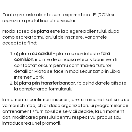
Toate preturile afisate sunt exprimate in LEI (RON) si
reprezinta pretul final al serviciului.
Modalitatea de plata este la alegerea clientului, dupa
completarea formularului de inscriere, variantele
acceptate fiind:
a) plata
cu cardul –
plata cu cardul este
fara
comision
; inainte de a incasa efecitv banii, veti fi
contactat oricum pentru confirmarea tuturor
detaliilor. Plata se face in mod securizat prin Libra
Internet Bank.
b) plata
prin transfer bancar
, folosind datele afisate
la completarea formularului
In momentul confirmarii inscrierii, pretul ramane fixat si nu se
va mai schimba, chiar daca organizatorului programelor de
antrenament / furnizorul de servicii decide, la un moment
dat, modificarea pretului pentru respectivul produs sau
introducerea unei promotii.