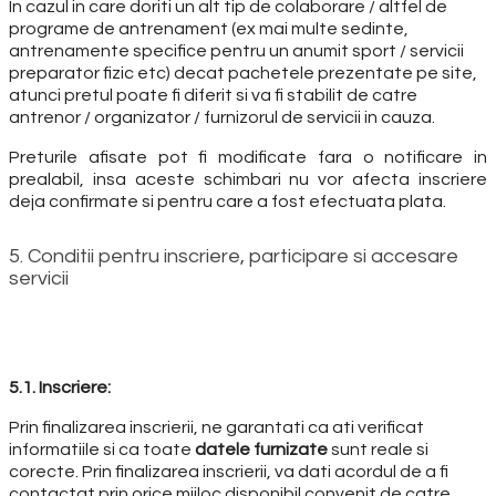
In cazul in care doriti un alt tip de colaborare / altfel de
programe de antrenament (ex mai multe sedinte,
antrenamente specifice pentru un anumit sport / servicii
preparator fizic etc) decat pachetele prezentate pe site,
atunci pretul poate fi diferit si va fi stabilit de catre
antrenor / organizator / furnizorul de servicii in cauza.
Preturile afisate pot fi modificate fara o notificare in
prealabil, insa aceste schimbari nu vor afecta inscriere
deja confirmate si pentru care a fost efectuata plata.
5. Conditii pentru inscriere, participare si accesare
servicii
5.1. Inscriere:
Prin finalizarea inscrierii, ne garantati ca ati verificat
informatiile si ca toate
datele furnizate
sunt reale si
corecte. Prin finalizarea inscrierii, va dati acordul de a fi
contactat prin orice mijloc disponibil convenit de catre