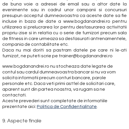
de buna voie a adresei de email sau a altor date la
evenimente sau in cadrul unor campanii si concursuri
presupun acceptul dumneavoastra ca aceste date sa fie
incluse in baza de date a www.bogdanandrei.ro pentru
utilizarea si prelucrarea lor pentru desfasurarea activitatii
propriu-zise si in relatia cu o serie de furnizori precum sala
de fitness in care urmeaza sa desfasurati antrenamentele,
compania de contabilitate etc.
Daca nu mai doriti sa pastram datele pe care ni le-ati
furnizat, ne puteti scrie pe trainer@bogdanandrei.ro
www.bogdanandrei.ro nu stocheaza date legate de
contul sau cardul dumneavoastra bancar si nu va vom
solicita informatii precum conturi bancare, parole
personale etc. Daca veti primi astfel de solicitari care,
aparent sunt din partea noastra, va rugam sa ne
contactati.
Aceste prevederi sunt completate de informatiile
prezentate aici:
Politica de Confidentialitate
.
9. Aspecte finale