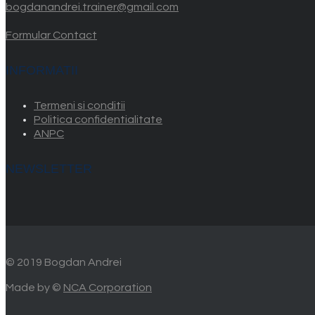
bogdanandrei.trainer@gmail.com
Formular Contact
INFORMATII
Termeni si conditii
Politica confidentialitate
ANPC
NEWSLETTER
© 2019 Bogdan Andrei
Made by ©
NCA Corporation