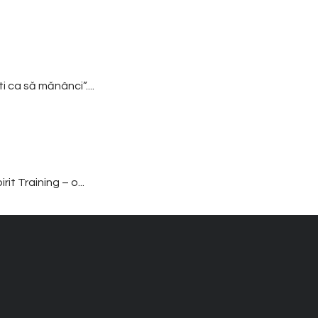
i ca să mănânci”....
it Training – o...