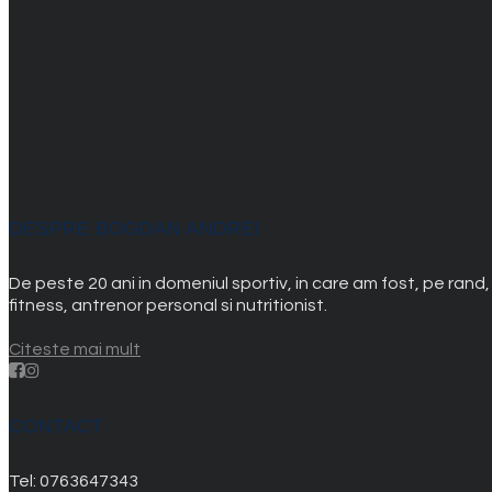
DESPRE BOGDAN ANDREI
De peste 20 ani in domeniul sportiv, in care am fost, pe rand
fitness, antrenor personal si nutritionist.
Citeste mai mult
CONTACT
Tel:
0763647343