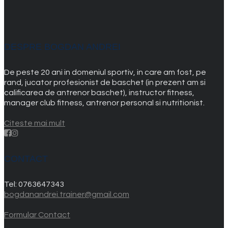
DESPRE BOGDAN ANDREI
De peste 20 ani in domeniul sportiv, in care am fost, pe
rand, jucator profesionist de baschet (in prezent am si
calificarea de antrenor baschet), instructor fitness,
manager club fitness, antrenor personal si nutritionist.
Citeste mai mult
CONTACT
Tel:
0763647343
bogdanandrei.trainer@gmail.com
Formular Contact