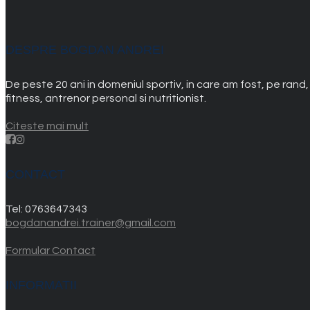
DESPRE BOGDAN ANDREI
De peste 20 ani in domeniul sportiv, in care am fost, pe rand
fitness, antrenor personal si nutritionist.
Citeste mai mult
CONTACT
Tel:
0763647343
bogdanandrei.trainer@gmail.com
Formular Contact
INFORMATII