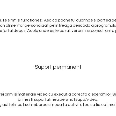
 te simti si functionezi. Asa ca pachetul cuprinde si partea de
n alimentar personalizat pe intreaga perioada a programului. A
i efortul depus. Acolo unde este cazul, vei primi si consultanta
Suport permanent
primi si materiale video cu executia corecta a exercitiilor. Si o
primesti suportul meu pe whatsapp/video.
astfel incat schimbarea si noua ta activitatea sa fie cat mai u