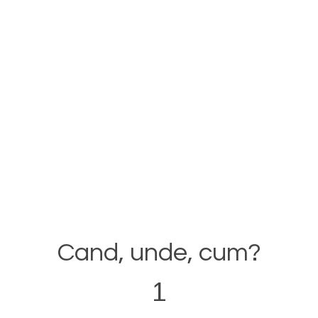
reptata a corpului tau la noul tip de efort, pentru ca acest l
 eliminand riscul de a reveni la starea initiala.
Cand, unde, cum?
1