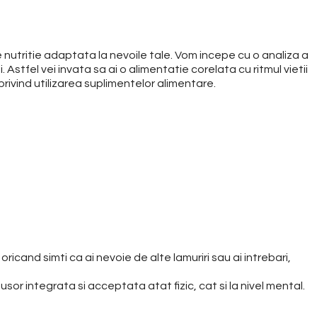
 nutritie adaptata la nevoile tale. Vom incepe cu o analiza a
stfel vei invata sa ai o alimentatie corelata cu ritmul vietii
 privind utilizarea suplimentelor alimentare.
ricand simti ca ai nevoie de alte lamuriri sau ai intrebari,
sor integrata si acceptata atat fizic, cat si la nivel mental.