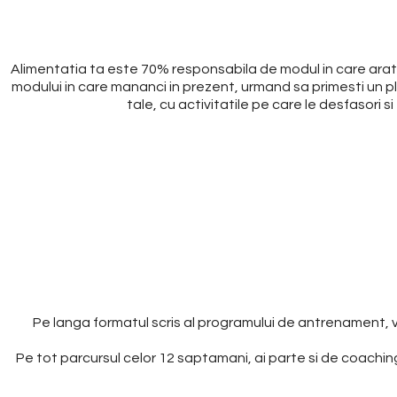
Alimentatia ta este 70% responsabila de modul in care arati,
modului in care mananci in prezent, urmand sa primesti un pla
tale, cu activitatile pe care le desfasori s
Pe langa formatul scris al programului de antrenament, vei 
Pe tot parcursul celor 12 saptamani, ai parte si de coaching 