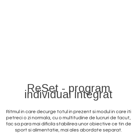
ReSet – E timpul pentru
schimbare
ReSet - program
individual integrat
Ritmul in care decurge totul in prezent si modul in care iti
petreci o zi normala, cu o multitudine de lucruri de facut,
fac sa para mai dificila stabilirea unor obiective ce tin de
sport si alimentatie, mai ales abordate separat.