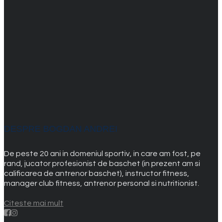
DESPRE BOGDAN ANDREI
De peste 20 ani in domeniul sportiv, in care am fost, pe
rand, jucator profesionist de baschet (in prezent am si
calificarea de antrenor baschet), instructor fitness,
manager club fitness, antrenor personal si nutritionist.
Citeste mai mult