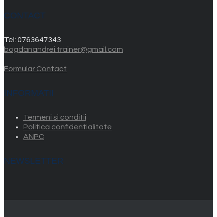
CONTACT
Tel:
0763647343
bogdanandrei.trainer@gmail.com
Formular Contact
INFORMATII
Termeni si conditii
Politica confidentialitate
ANPC
NEWSLETTER