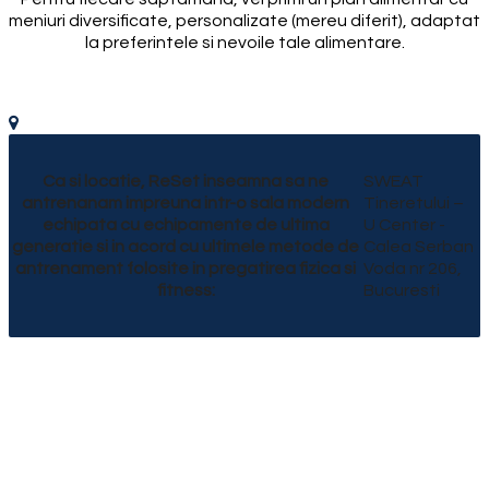
meniuri diversificate, personalizate (mereu diferit), adaptat
la preferintele si nevoile tale alimentare.
Ca si locatie, ReSet inseamna sa ne
SWEAT
antrenanam impreuna intr-o sala modern
Tineretului –
echipata cu echipamente de ultima
U Center -
generatie si in acord cu ultimele metode de
Calea Serban
antrenament folosite in pregatirea fizica si
Voda nr 206,
fitness:
Bucuresti