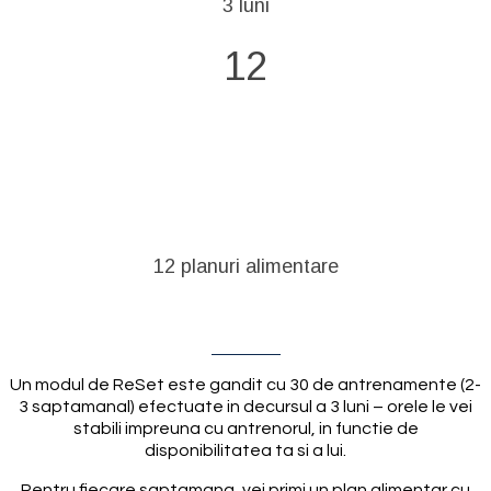
3 luni
12
12 planuri alimentare
Un modul de ReSet este gandit cu 30 de antrenamente (2-
3 saptamanal) efectuate in decursul a 3 luni – orele le vei
stabili impreuna cu antrenorul, in functie de
disponibilitatea ta si a lui.
Pentru fiecare saptamana, vei primi un plan alimentar cu