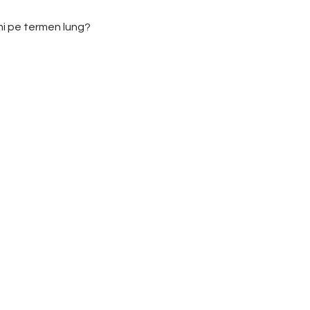
umi pe termen lung?