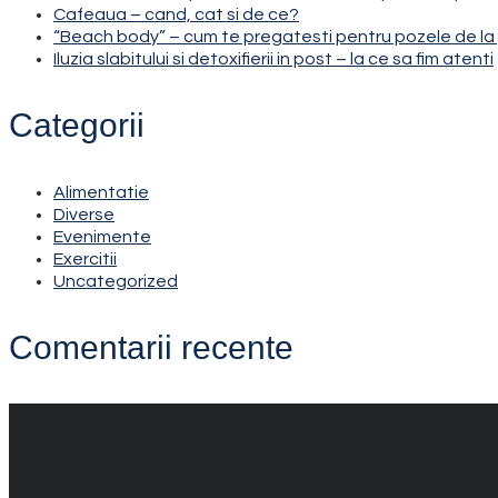
Cafeaua – cand, cat si de ce?
“Beach body” – cum te pregatesti pentru pozele de la 
Iluzia slabitului si detoxifierii in post – la ce sa fim atenti
Categorii
Alimentatie
Diverse
Evenimente
Exercitii
Uncategorized
Comentarii recente