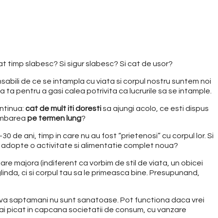
at timp slabesc? Si sigur slabesc? Si cat de usor?
sabili de ce se intampla cu viata si corpul nostru suntem noi
a ta pentru a gasi calea potrivita ca lucrurile sa se intample.
ontinua:
cat de mult iti doresti
sa ajungi acolo, ce esti dispus
himbarea
pe termen lung
?
de ani, timp in care nu au fost “prietenosi” cu corpul lor. Si
sa adopte o activitate si alimentatie complet noua?
are majora (indiferent ca vorbim de stil de viata, un obicei
glinda, ci si corpul tau sa le primeasca bine. Presupunand,
eva saptamani nu sunt sanatoase. Pot functiona daca vrei
, ai picat in capcana societatii de consum, cu vanzare