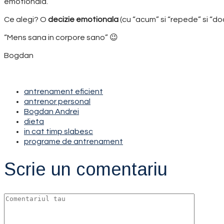
emotionala.
Ce alegi? O
decizie emotionala
(cu “acum” si “repede” si “do
“Mens sana in corpore sano” 😉
Bogdan
antrenament eficient
antrenor personal
Bogdan Andrei
dieta
in cat timp slabesc
programe de antrenament
Scrie un comentariu