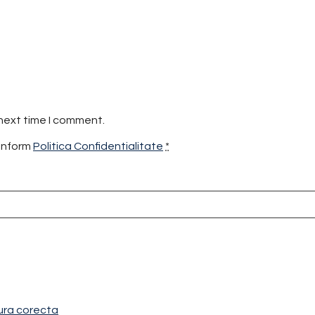
 next time I comment.
conform
Politica Confidentialitate
*
ura corecta