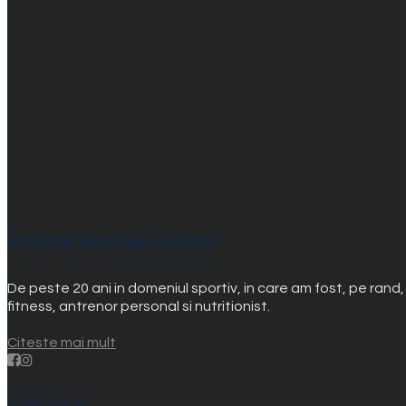
DESPRE BOGDAN ANDREI
De peste 20 ani in domeniul sportiv, in care am fost, pe rand
fitness, antrenor personal si nutritionist.
Citeste mai mult
CONTACT