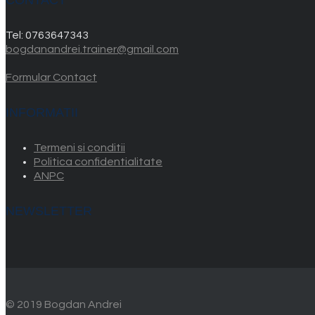
Tel:
0763647343
bogdanandrei.trainer@gmail.com
Formular Contact
INFORMATII
Termeni si conditii
Politica confidentialitate
ANPC
NEWSLETTER
© 2019 Bogdan Andrei