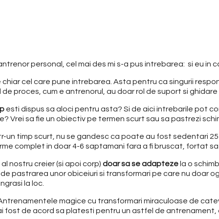
ntrenor personal, cel mai des mi s-a pus intrebarea: si eu in c
chiar cel care pune intrebarea. Asta pentru ca singurii respon
l de proces, cum e antrenorul, au doar rol de suport si ghidare 
mp
esti dispus sa aloci pentru asta? Si de aici intrebarile pot c
e? Vrei sa fie un obiectiv pe termen scurt sau sa pastrezi sc
un timp scurt, nu se gandesc ca poate au fost sedentari 25-30 
orme complet in doar 4-6 saptamani fara a fi bruscat, fortat 
al nostru creier (si apoi corp)
doar sa se adapteze
la o schimb
bi de pastrarea unor obiceiuri si transformari pe care nu doar o
ngrasi la loc.
i. Antrenamentele magice cu transformari miraculoase de cat
a ai fost de acord sa platesti pentru un astfel de antrenament