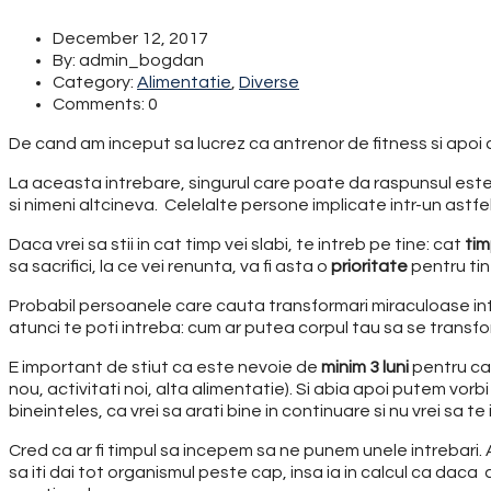
December 12, 2017
By: admin_bogdan
Category:
Alimentatie
,
Diverse
Comments: 0
De cand am inceput sa lucrez ca antrenor de fitness si apoi a
La aceasta intrebare, singurul care poate da raspunsul este 
si nimeni altcineva. Celelalte persone implicate intr-un astfe
Daca vrei sa stii in cat timp vei slabi, te intreb pe tine: cat
ti
sa sacrifici, la ce vei renunta, va fi asta o
prioritate
pentru tin
Probabil persoanele care cauta transformari miraculoase intr-
atunci te poti intreba: cum ar putea corpul tau sa se transf
E important de stiut ca este nevoie de
minim 3 luni
pentru ca 
nou, activitati noi, alta alimentatie). Si abia apoi putem vor
bineinteles, ca vrei sa arati bine in continuare si nu vrei sa te i
Cred ca ar fi timpul sa incepem sa ne punem unele intrebar
sa iti dai tot organismul peste cap, insa ia in calcul ca dac