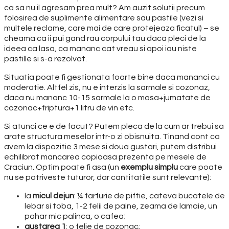
ca sa nu il agresam prea mult? Am auzit solutii precum
folosirea de suplimente alimentare sau pastile (vezi si
multele reclame, care mai de care protejeaza ficatul) – se
cheama ca ii pui gand rau corpului tau daca pleci de la
ideea ca lasa, ca mananc cat vreau si apoi iau niste
pastille si s-a rezolvat.
Situatia poate fi gestionata foarte bine daca mananci cu
moderatie. Altfel zis, nu e interzis la sarmale si cozonaz,
daca nu mananc 10-15 sarmale la o masa+jumatate de
cozonac+friptura+1 litru de vin etc.
Si atunci ce e de facut? Putem pleca de la cum ar trebui sa
arate structura meselor intr-o zi obisnuita. Tinand cont ca
avem la dispozitie 3 mese si doua gustari, putem distribui
echilibrat mancarea copioasa prezenta pe mesele de
Craciun. Optim poate fi asa (un
exemplu simplu
care poate
nu se potriveste tuturor, dar cantitatile sunt relevante):
la
micul dejun
: ¼ farfurie de piftie, cateva bucatele de
lebar si toba, 1-2 felii de paine, zeama de lamaie, un
pahar mic palinca, o cafea;
gustarea 1
: o felie de cozonac;