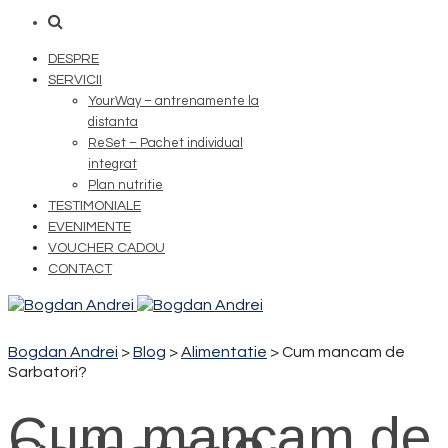
DESPRE
SERVICII
YourWay – antrenamente la
distanta
ReSet – Pachet individual
integrat
Plan nutritie
TESTIMONIALE
EVENIMENTE
VOUCHER CADOU
CONTACT
Bogdan Andrei
>
Blog
>
Alimentatie
>
Cum mancam de
Sarbatori?
Cum mancam de