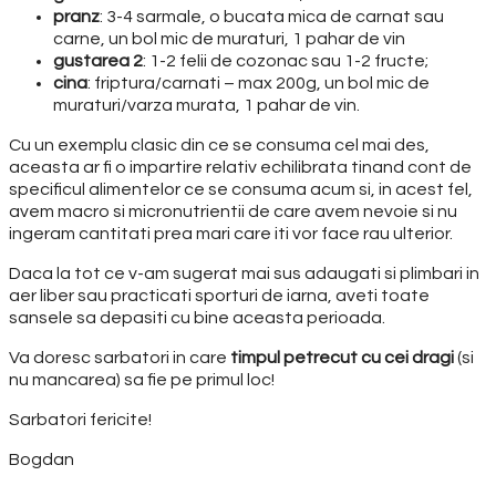
pranz
: 3-4 sarmale, o bucata mica de carnat sau
carne, un bol mic de muraturi, 1 pahar de vin
gustarea 2
: 1-2 felii de cozonac sau 1-2 fructe;
cina
: friptura/carnati – max 200g, un bol mic de
muraturi/varza murata, 1 pahar de vin.
Cu un exemplu clasic din ce se consuma cel mai des,
aceasta ar fi o impartire relativ echilibrata tinand cont de
specificul alimentelor ce se consuma acum si, in acest fel,
avem macro si micronutrientii de care avem nevoie si nu
ingeram cantitati prea mari care iti vor face rau ulterior.
Daca la tot ce v-am sugerat mai sus adaugati si plimbari in
aer liber sau practicati sporturi de iarna, aveti toate
sansele sa depasiti cu bine aceasta perioada.
Va doresc sarbatori in care
timpul petrecut cu cei dragi
(si
nu mancarea) sa fie pe primul loc!
Sarbatori fericite!
Bogdan