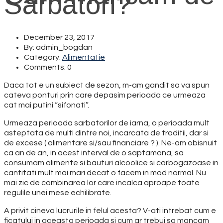
Sarbatori?
December 23, 2017
By: admin_bogdan
Category:
Alimentatie
Comments: 0
Daca tot e un subiect de sezon, m-am gandit sa va spun
cateva ponturi prin care depasim perioada ce urmeaza
cat mai putini “sifonati”.
Urmeaza perioada sarbatorilor de iarna, o perioada mult
asteptata de multi dintre noi, incarcata de traditii, dar si
de excese ( alimentare si/sau financiare ? ). Ne-am obisnuit
ca an de an, in acest interval de o saptamana, sa
consumam alimente si bauturi alcoolice si carbogazoase in
cantitati mult mai mari decat o facem in mod normal. Nu
mai zic de combinarea lor care incalca aproape toate
regulile unei mese echilibrate.
A privit cineva lucrurile in felul acesta? V-ati intrebat cum e
ficatului in aceasta perioada si cum ar trebui sa mancam