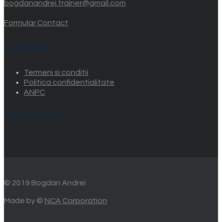
bogdanandrei.trainer@gmail.com
Formular Contact
INFORMATII
Termeni si conditii
Politica confidentialitate
ANPC
NEWSLETTER
© 2019 Bogdan Andrei
Made by ©
NCA Corporation