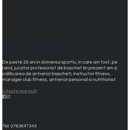
DESPRE BOGDAN ANDREI
De peste 20 ani in domeniul sportiv, in care am fost, pe
rand, jucator profesionist de baschet (in prezent am si
calificarea de antrenor baschet), instructor fitness,
manager club fitness, antrenor personal si nutritionist.
Citeste mai mult
CONTACT
Tel:
0763647343