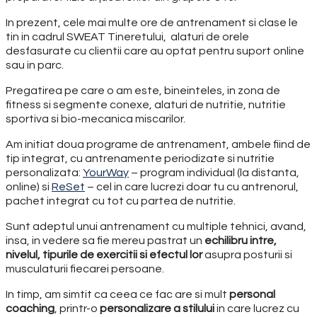
In prezent, cele mai multe ore de antrenament si clase le
tin in cadrul SWEAT Tineretului, alaturi de orele
desfasurate cu clientii care au optat pentru suport online
sau in parc.
Pregatirea pe care o am este, bineinteles, in zona de
fitness si segmente conexe, alaturi de nutritie, nutritie
sportiva si bio-mecanica miscarilor.
Am initiat doua programe de antrenament, ambele fiind de
tip integrat, cu antrenamente periodizate si nutritie
personalizata:
YourWay
– program individual (la distanta,
online) si
ReSet
– cel in care lucrezi doar tu cu antrenorul,
pachet integrat cu tot cu partea de nutritie.
Sunt adeptul unui antrenament cu multiple tehnici, avand,
insa, in vedere sa fie mereu pastrat un
echilibru intre,
nivelul, tipurile de exercitii si efectul lor
asupra posturii si
musculaturii fiecarei persoane.
In timp, am simtit ca ceea ce fac are si mult
personal
coaching
, printr-o
personalizare a stilului
in care lucrez cu