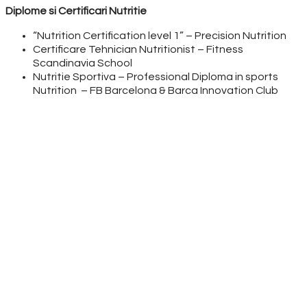
Diplome si Certificari Nutritie
“Nutrition Certification level 1” – Precision Nutrition
Certificare Tehnician Nutritionist – Fitness
Scandinavia School
Nutritie Sportiva – Professional Diploma in sports
Nutrition – FB Barcelona & Barca Innovation Club
Vrei să te antrenezi eficient, să înveți
să mănânci cum trebuie și să știi să
păstrezi rezultatele pe termen lung?