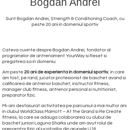
Bogdan Andrei
Sunt Bogdan Andrei, Strength & Conditioning Coach, cu
peste 20 ani in domeniul sportiv
Cateva cuvinte despre Bogdan Andrei, fondator al
programelor de antrenament YourWay si Reset si
pregatirea sa in domeniu:
Am peste
20 ani de experienta in domeniul sportiv
, in care
am fost, pe rand, jucator profesionist de baschet avand si
calificarea de antrenor baschet, instructor fitness,
manager club fitness, antrenor personal si nutritionist,
preparator fizic.
Mi-am desfasurat activitatea pe parcursul a mai multor ani
in clubul WorldClass Marriott – At the Grand si Re:Create
fitness, la care se adauga colaborarea cu clubul de
baschet juniori Laguna Sharks unde am avut rolul de
preparator fizic al jucatorilor din grupele U16.