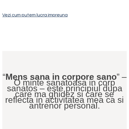
Rezerva-ti locul in unul din programele personalizate!
Vezi cum putem lucra impreuna
“
Mens sana in corpore sano
” –
O minte sanatoasa in corp
sanatos – este principiul dupa
care ma ghidez si care se
reflecta in activitatea mea ca si
antrenor personal.