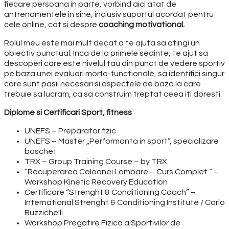
fiecare persoana in parte, vorbind aici atat de
antrenamentele in sine, inclusiv suportul acordat pentru
cele online, cat si despre
coaching motivational.
Rolul meu este mai mult decat a te ajuta sa atingi un
obiectiv punctual. Inca de la primele sedinte, te ajut sa
descoperi care este nivelul tau din punct de vedere sportiv
pe baza unei evaluari morfo-functionale, sa identifici singur
care sunt pasii necesari si aspectele de baza la care
trebuie sa lucram, ca sa construim treptat ceea iti doresti.
Diplome si Certificari Sport, fitness
UNEFS – Preparator fizic
UNEFS – Master „Performanta in sport”, specializare
baschet
TRX – Group Training Course – by TRX
“Recuperarea Coloanei Lombare – Curs Complet ” –
Workshop Kinetic Recovery Education
Certificare “Strenght & Conditioning Coach” –
International Strenght & Conditioning Institute / Carlo
Buzzichelli
Workshop Pregatire Fizica a Sportivilor de