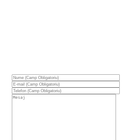
Adreseaza-mi o intrebare
Daca ai intrebari legate de programele de antrenament
sau serviciile pe care le ofer, scrie-mi folosind formularul de
mai jos.