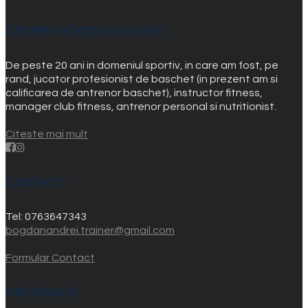
DESPRE BOGDAN ANDREI
De peste 20 ani in domeniul sportiv, in care am fost, pe
rand, jucator profesionist de baschet (in prezent am si
calificarea de antrenor baschet), instructor fitness,
manager club fitness, antrenor personal si nutritionist.
Citeste mai mult
CONTACT
Tel:
0763647343
bogdanandrei.trainer@gmail.com
Formular Contact
INFORMATII