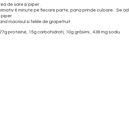
a de sare și piper .
roximativ 6 minute pe fiecare parte, pana prinde culoare. . Se a
piper.
nd macrisul si feliile de grapefruit.
i, 27g proteine, 15g carbohidrati, 10g grăsimi , 438 mg sodiu