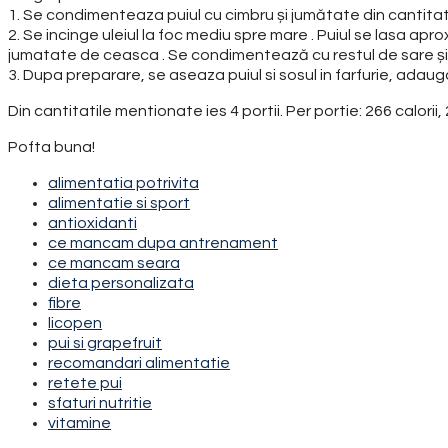
1. Se condimenteaza puiul cu cimbru și jumătate din cantitate
2. Se incinge uleiul la foc mediu spre mare . Puiul se lasa ap
jumatate de ceasca . Se condimentează cu restul de sare și 
3. Dupa preparare, se aseaza puiul si sosul in farfurie, adauga
Din cantitatile mentionate ies 4 portii. Per portie: 266 calori
Pofta buna!
alimentatia potrivita
alimentatie si sport
antioxidanti
ce mancam dupa antrenament
ce mancam seara
dieta personalizata
fibre
licopen
pui si grapefruit
recomandari alimentatie
retete pui
sfaturi nutritie
vitamine