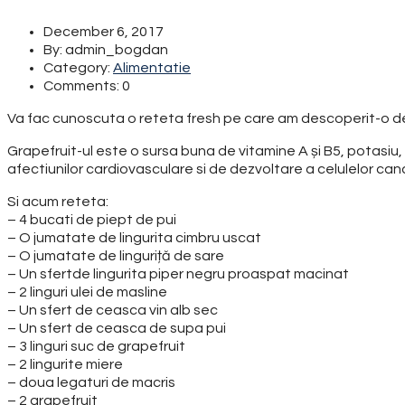
December 6, 2017
By: admin_bogdan
Category:
Alimentatie
Comments: 0
Va fac cunoscuta o reteta fresh pe care am descoperit-o d
Grapefruit-ul este o sursa buna de vitamine A și B5, potasiu, 
afectiunilor cardiovasculare si de dezvoltare a celulelor ca
Si acum reteta:
– 4 bucati de piept de pui
– O jumatate de lingurita cimbru uscat
– O jumatate de linguriță de sare
– Un sfertde lingurita piper negru proaspat macinat
– 2 linguri ulei de masline
– Un sfert de ceasca vin alb sec
– Un sfert de ceasca de supa pui
– 3 linguri suc de grapefruit
– 2 lingurite miere
– doua legaturi de macris
– 2 grapefruit