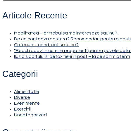
Articole Recente
Mobilitatea – ar trebui sa ma intereseze sau nu?
De ce conteaza postura? Recomandari pentru o post
Cafeaua – cand, cat si de ce?
“Beach body” – cum te pregatesti pentru pozele de la 
Iluzia slabitului si detoxifierii in post – la ce sa fim atenti
Categorii
Alimentatie
Diverse
Evenimente
Exercitii
Uncategorized