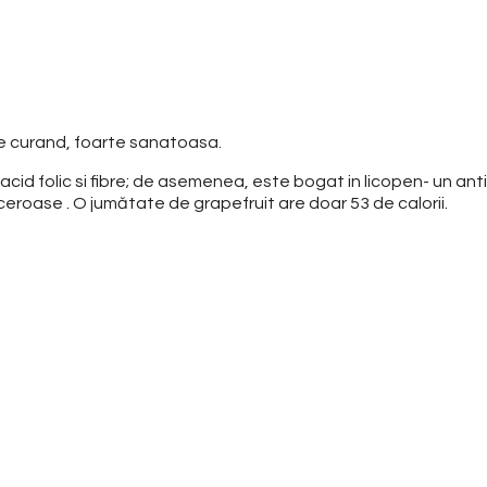
e curand, foarte sanatoasa.
acid folic si fibre; de asemenea, este bogat in licopen- un ant
nceroase . O jumă
tate de grapefruit are doar 53 de calorii.