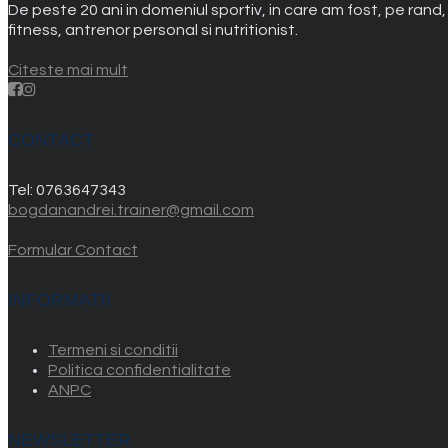
De peste 20 ani in domeniul sportiv, in care am fost, pe rand
fitness, antrenor personal si nutritionist.
Citeste mai mult
CONTACT
Tel:
0763647343
bogdanandrei.trainer@gmail.com
Formular Contact
INFORMATII
Termeni si conditii
Politica confidentialitate
ANPC
NEWSLETTER