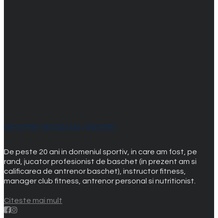
DESPRE BOGDAN ANDREI
De peste 20 ani in domeniul sportiv, in care am fost, pe
rand, jucator profesionist de baschet (in prezent am si
calificarea de antrenor baschet), instructor fitness,
manager club fitness, antrenor personal si nutritionist.
Citeste mai mult