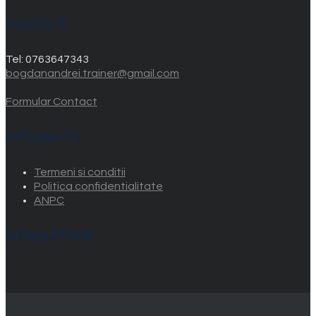
CONTACT
Tel:
0763647343
bogdanandrei.trainer@gmail.com
Formular Contact
INFORMATII
Termeni si conditii
Politica confidentialitate
ANPC
NEWSLETTER